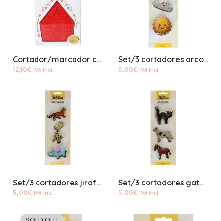
Cortador/marcador casa jengibre plástico
Set/3 cortadores arco iris, nube, sol
12,10
€
5,00
€
IVA Incl.
IVA Incl.
Set/3 cortadores jirafa, tigre, elefante
Set/3 cortadores gato, perro, caballo
5,00
€
5,00
€
IVA Incl.
IVA Incl.
SOLD OUT