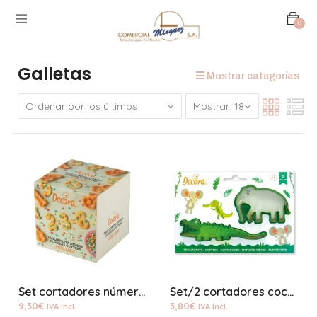
0
Galletas
Mostrar categorías
Set cortadores números plástico
Set/2 cortadores cocodrilo y elefante plástico
9,30
€
3,80
€
IVA Incl.
IVA Incl.