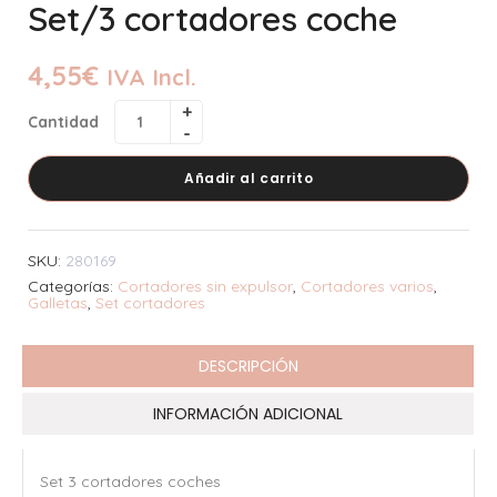
Set/3 cortadores coche
4,55
€
IVA Incl.
Cantidad
Añadir al carrito
SKU:
280169
Categorías:
Cortadores sin expulsor
,
Cortadores varios
,
Galletas
,
Set cortadores
DESCRIPCIÓN
INFORMACIÓN ADICIONAL
Set 3 cortadores coches