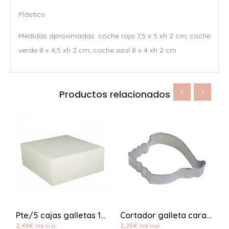
Plástico.
Medidas aproximadas: coche rojo 7,5 x 5 xh 2 cm; coche
verde 8 x 4,5 xh 2 cm; coche azul 8 x 4 xh 2 cm
Productos relacionados
Pte/5 cajas galletas 18*18*8
Cortador galleta caracola grande
2,49
€
2,25
€
3
IVA Incl.
IVA Incl.