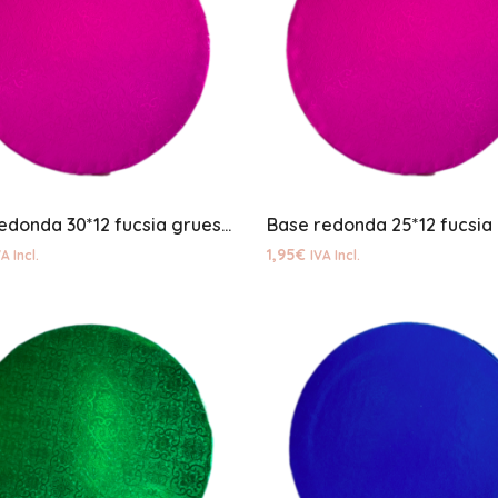
Base redonda 30*12 fucsia gruesa
1,95
€
A Incl.
IVA Incl.