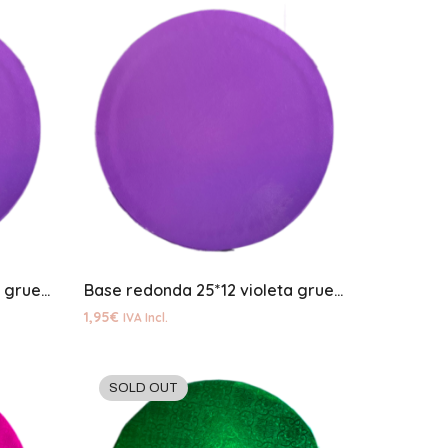
Base redonda violeta 30*12 gruesa
Base redonda 25*12 violeta gruesa
1,95
€
IVA Incl.
SOLD OUT