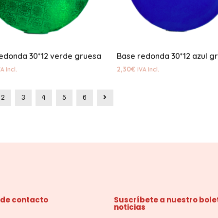
edonda 30*12 verde gruesa
Base redonda 30*12 azul g
2,30
€
A Incl.
IVA Incl.
2
3
4
5
6
 de contacto
Suscríbete a nuestro bole
noticias