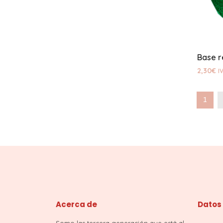
Base r
2,30
€
IV
1
Acerca de
Datos
Somo las tercera generación que está al