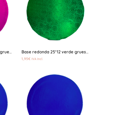
Base redonda 25*12 fucsia gruesa
Base redonda 25*12 verde gruesa
1,95
€
IVA Incl.