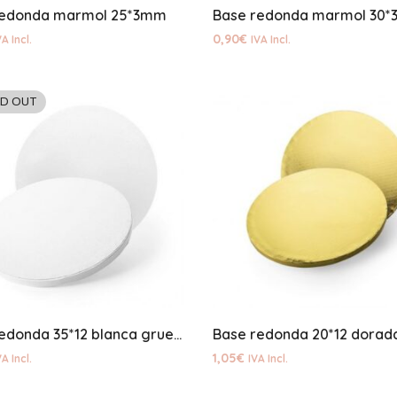
redonda marmol 25*3mm
Base redonda marmol 30
0,90
€
VA Incl.
IVA Incl.
D OUT
Base redonda 35*12 blanca gruesa
Base redonda 20*12 dorad
1,05
€
VA Incl.
IVA Incl.