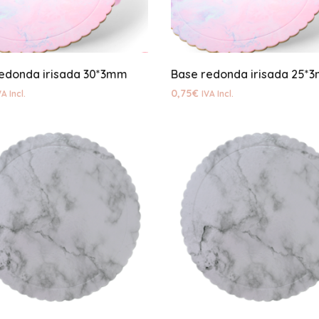
edonda irisada 30*3mm
Base redonda irisada 25*
0,75
€
VA Incl.
IVA Incl.