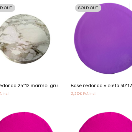
D OUT
SOLD OUT
Base redonda 25*12 marmol gruesa
2,30
€
A Incl.
IVA Incl.