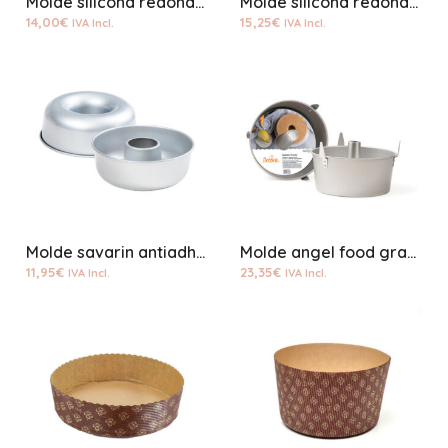
Molde silicona redondo 26cms
Molde silicona redondo 28cms
14,00
€
15,25
€
IVA Incl.
IVA Incl.
Molde savarin antiadherente 24cms
Molde angel food grande aluminio
11,95
€
23,35
€
IVA Incl.
IVA Incl.