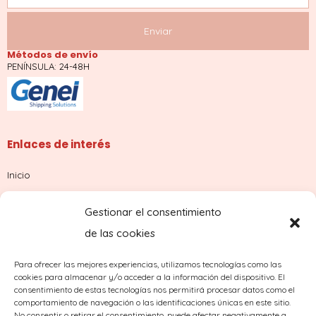
Métodos de envío
PENÍNSULA: 24-48H
Enlaces de interés
Inicio
Tienda
Gestionar el consentimiento
Sobre nosotros
de las cookies
Contacto
Para ofrecer las mejores experiencias, utilizamos tecnologías como las
cookies para almacenar y/o acceder a la información del dispositivo. El
¿Dudas con tu pedido?
consentimiento de estas tecnologías nos permitirá procesar datos como el
comportamiento de navegación o las identificaciones únicas en este sitio.
No consentir o retirar el consentimiento, puede afectar negativamente a