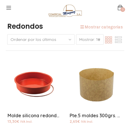
0
Redondos
Mostrar categorías
Molde silicona redondo 18cms
Pte.5 moldes 300grs. papel panetone
13,30
€
2,65
€
IVA Incl.
IVA Incl.