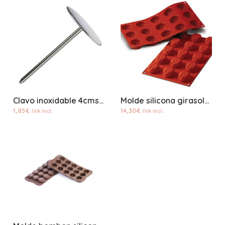
Clavo inoxidable 4cms plano
Molde silicona girasoles SF072
1,85
€
14,30
€
IVA Incl.
IVA Incl.