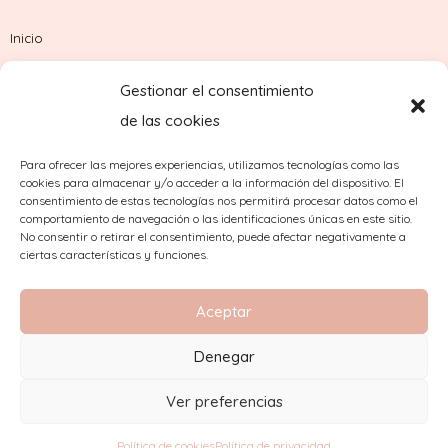
Inicio
Tienda
Gestionar el consentimiento
Sobre nosotros
de las cookies
Contacto
Para ofrecer las mejores experiencias, utilizamos tecnologías como las
cookies para almacenar y/o acceder a la información del dispositivo. El
¿Dudas con tu pedido?
consentimiento de estas tecnologías nos permitirá procesar datos como el
comportamiento de navegación o las identificaciones únicas en este sitio.
No consentir o retirar el consentimiento, puede afectar negativamente a
ciertas características y funciones.
Aceptar
Denegar
2023 Copyright © Comercial Mínguez
Ver preferencias
Aviso Legal
|
Condiciones de compra
|
Política de
cookies
|
Política de privacidad
|
Política de venta
Política de cookies
Política de privacidad