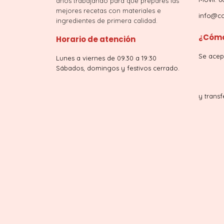
años trabajando para que prepares las
mejores recetas con materiales e
info@co
ingredientes de primera calidad.
¿Cómo
Horario de atención
Se acep
Lunes a viernes de 09.30 a 19:30
Sábados, domingos y festivos cerrado.
y transf