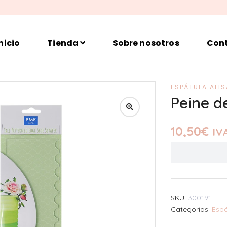
nicio
Tienda
Sobre nosotros
Con
ESPÁTULA ALI
Peine d
10,50
€
IVA
SKU:
300191
Categorías:
Espá