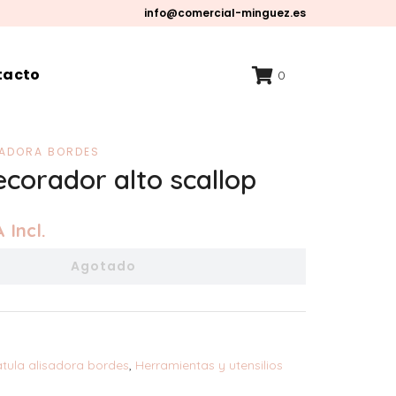
info@comercial-minguez.es
tacto
0
SADORA BORDES
ecorador alto scallop
 Incl.
Agotado
tula alisadora bordes
,
Herramientas y utensilios