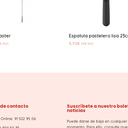
aster
6,50
€
A Incl.
IVA Incl.
 de contacto
Suscríbete a nuestro bole
noticias
Online: 91 522 95 06
Puede darse de baja en cualquier
momento. Para ello, consulte nue
0 804 50 35