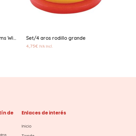
Espatula pastelero lisa 23cms Wilton
Set/4 aros rodillo grande
4,75
€
IVA Incl.
tín de
Enlaces de interés
Inicio
stra
Tienda