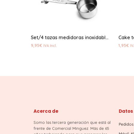
Set/4 tazas medidoras inoxidables
Cake t
9,95
€
1,95
€
IVA Incl.
IV
Acerca de
Datos
Somo las tercera generación que está al
Pedidos 
frente de Comercial Minguez. Más de 65
Móvil: 6