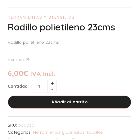
HERRAMIENTAS Y UTENSILIOS
Rodillo polietileno 23cms
Rodillo polietileno 23cms
Ver más
6,00
€
IVA Incl.
Cantidad
Añadir al carrito
SKU:
300030
Categorías:
Herramientas y utensilios
,
Rodillos