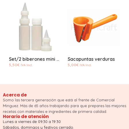
Set/2 biberones mini con boquilla
Sacapuntas verduras
5,50
€
5,00
€
9
IVA Incl.
IVA Incl.
Acerca de
Somo las tercera generación que está al frente de Comercial
Minguez. Más de 65 años trabajando para que prepares las mejores
recetas con materiales e ingredientes de primera calidad.
Horario de atención
Lunes a viernes de 09.30 a 19:30
Sábados, domingos y festivos cerrado.