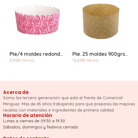
Pte/4 moldes redondo rosa
Pte. 25 moldes 900grs. papel panetone
M
3,50
€
12,60
€
1
IVA Incl.
IVA Incl.
Acerca de
Somo las tercera generación que está al frente de Comercial
Minguez. Más de 65 años trabajando para que prepares las mejores
recetas con materiales e ingredientes de primera calidad.
Horario de atención
Lunes a viernes de 09.30 a 19:30
Sábados, domingos y festivos cerrado.