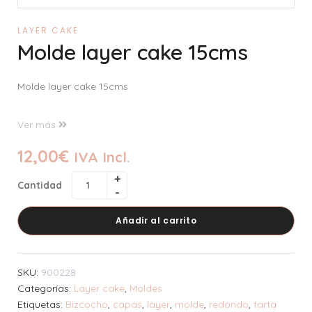
LAYER CAKE
Molde layer cake 15cms
Molde layer cake 15cms
Ver más
12,00
€
IVA Incl.
Cantidad
Añadir al carrito
SKU:
900228
Categorías:
Layer cake
,
Moldes
Etiquetas:
Bizcocho
,
capas
,
layer
,
molde
,
redondo
,
tarta