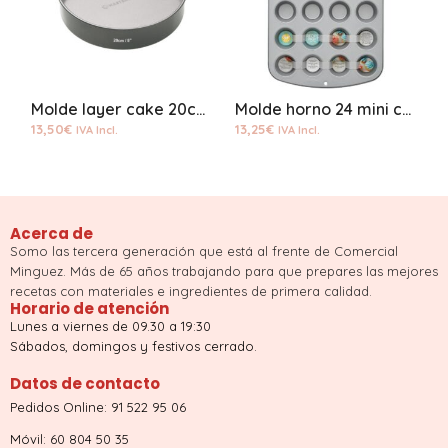
Molde layer cake 20cms
Molde horno 24 mini cupcakes
13,50
€
13,25
€
1
IVA Incl.
IVA Incl.
Acerca de
Somo las tercera generación que está al frente de Comercial
Minguez. Más de 65 años trabajando para que prepares las mejores
recetas con materiales e ingredientes de primera calidad.
Horario de atención
Lunes a viernes de 09.30 a 19:30
Sábados, domingos y festivos cerrado.
Datos de contacto
Pedidos Online: 91 522 95 06
Móvil: 60 804 50 35