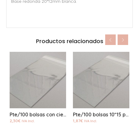
Base redonda 20*12mm blanca.
Productos relacionados
Pte/100 bolsas con cierre 10*15 polipropileno
Pte/100 bolsas 10*15 polipropileno
2,30
€
1,87
€
1
IVA Incl.
IVA Incl.