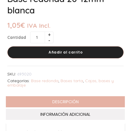
blanca
1,05
€
IVA Incl.
Cantidad
Añadir al carrito
SKU:
693020
Categorías:
Base redonda
,
Bases tarta
,
Cajas, bases y
embalaje
DESCRIPCIÓN
INFORMACIÓN ADICIONAL