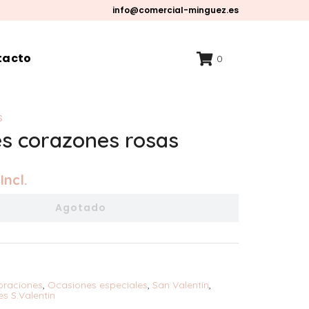
info@comercial-minguez.es
tacto
0
S
es corazones rosas
Incl.
Agotado
oraciones
,
Ocasiones especiales
,
San Valentí­n
,
es S.Valentin