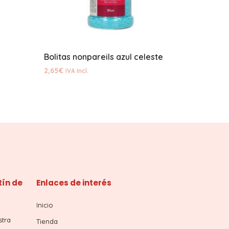
Bolitas nonpareils azul celeste
2,65
€
IVA Incl.
tín de
Enlaces de interés
Inicio
stra
Tienda