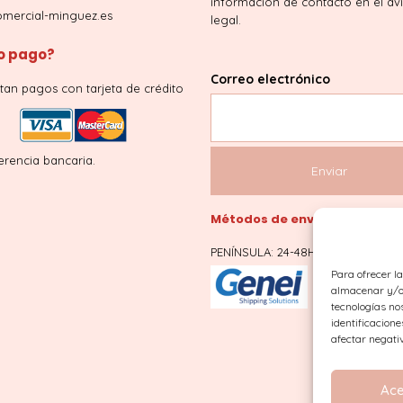
información de contacto en el av
mercial-minguez.es
legal.
 pago?
Correo electrónico
tan pagos con tarjeta de crédito
erencia bancaria.
Métodos de envío
PENÍNSULA: 24-48H
Para ofrecer l
almacenar y/o 
tecnologías no
identificacione
afectar negati
Ace