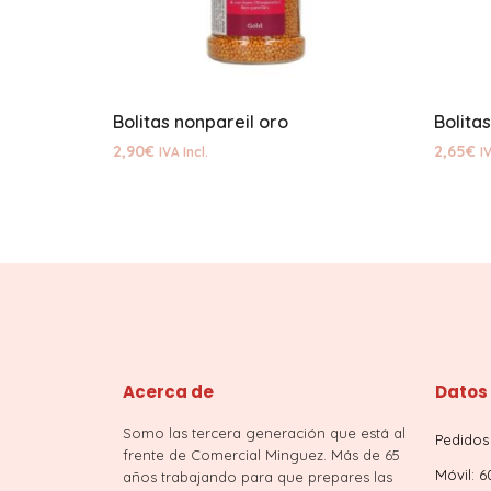
Bolitas nonpareil oro
Bolita
2,90
€
2,65
€
IVA Incl.
IV
Acerca de
Datos
Somo las tercera generación que está al
Pedidos 
frente de Comercial Minguez. Más de 65
Móvil: 6
años trabajando para que prepares las