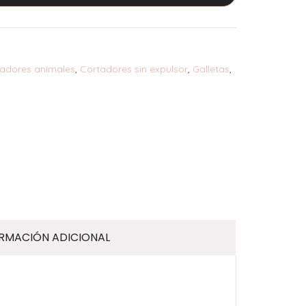
adores animales
,
Cortadores sin expulsor
,
Galletas
,
RMACIÓN ADICIONAL