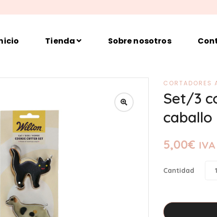
nicio
Tienda
Sobre nosotros
Con
CORTADORES 
Set/3 c
caballo
5,00
€
IVA 
Cantidad