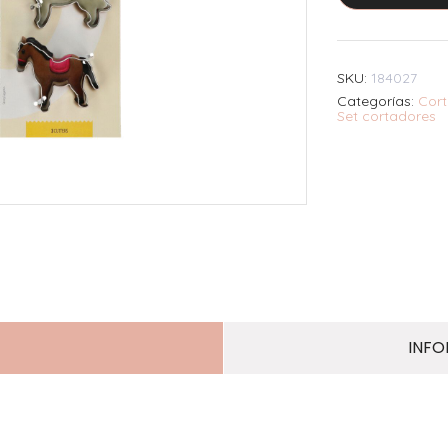
SKU:
184027
Categorías:
Cort
Set cortadores
INFO