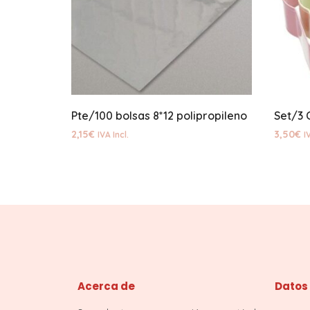
Pte/100 bolsas 8*12 polipropileno
Set/3 
2,15
€
3,50
€
IVA Incl.
I
Acerca de
Datos