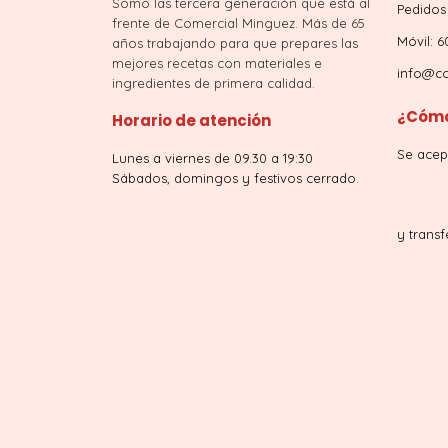
Somo las tercera generación que está al
Pedidos 
frente de Comercial Minguez. Más de 65
Móvil: 6
años trabajando para que prepares las
mejores recetas con materiales e
info@co
ingredientes de primera calidad.
¿Cómo
Horario de atención
Se acep
Lunes a viernes de 09.30 a 19:30
Sábados, domingos y festivos cerrado.
y transf