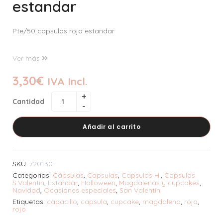
estandar
Pte/50 capsulas rojo estandar
Ver más
3,30
€
IVA Incl.
Cantidad
Añadir al carrito
SKU:
720130
Categorías:
Cápsulas
,
Capsulas
,
Capsulas H.
,
Capsulas
S.Valentin
,
Estándar
,
Halloween
,
Magdalenas y cupcakes
,
Navidad
,
Ocasiones especiales
,
San Valentí­n
Etiquetas:
capacillo
,
capsula
,
cupcake
,
magdalena
,
roja
,
rojo