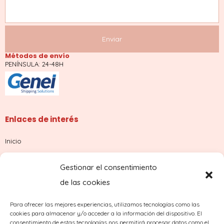
Métodos de envío
PENÍNSULA: 24-48H
Enlaces de interés
Inicio
Tienda
Gestionar el consentimiento
Sobre nosotros
de las cookies
Contacto
Para ofrecer las mejores experiencias, utilizamos tecnologías como las
cookies para almacenar y/o acceder a la información del dispositivo. El
¿Dudas con tu pedido?
consentimiento de estas tecnologías nos permitirá procesar datos como el