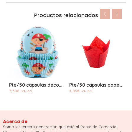
Productos relacionados
Pte/50 capsulas decorada estandar pequeño pirata
Pte/50 capsulas papel tulipa rojo
3,30
€
4,85
€
1
IVA Incl.
IVA Incl.
Acerca de
Somo las tercera generación que está al frente de Comercial