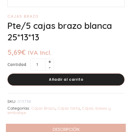
CAJAS BRAZO
Pte/5 cajas brazo blanca
25*13*13
5,69
€
IVA Incl.
Cantidad
Añadir al carrito
SKU:
013738
Categorías:
Cajas Brazo
,
Cajas tarta
,
Cajas, bases y
embalaje
DESCRIPCIÓN