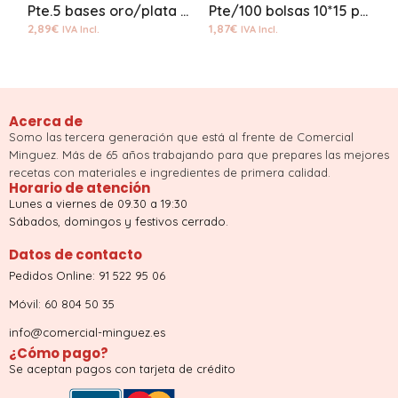
Pte.5 bases oro/plata 27cms
Pte/100 bolsas 10*15 polipropileno
2,89
€
1,87
€
2
IVA Incl.
IVA Incl.
Acerca de
Somo las tercera generación que está al frente de Comercial
Minguez. Más de 65 años trabajando para que prepares las mejores
recetas con materiales e ingredientes de primera calidad.
Horario de atención
Lunes a viernes de 09.30 a 19:30
Sábados, domingos y festivos cerrado.
Datos de contacto
Pedidos Online: 91 522 95 06
Móvil: 60 804 50 35
info@comercial-minguez.es
¿Cómo pago?
Se aceptan pagos con tarjeta de crédito