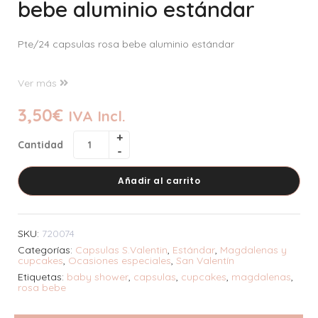
bebe aluminio estándar
Pte/24 capsulas rosa bebe aluminio estándar
Ver más
3,50
€
IVA Incl.
Cantidad
Añadir al carrito
SKU:
720074
Categorías:
Capsulas S.Valentin
,
Estándar
,
Magdalenas y
cupcakes
,
Ocasiones especiales
,
San Valentí­n
Etiquetas:
baby shower
,
capsulas
,
cupcakes
,
magdalenas
,
rosa bebe