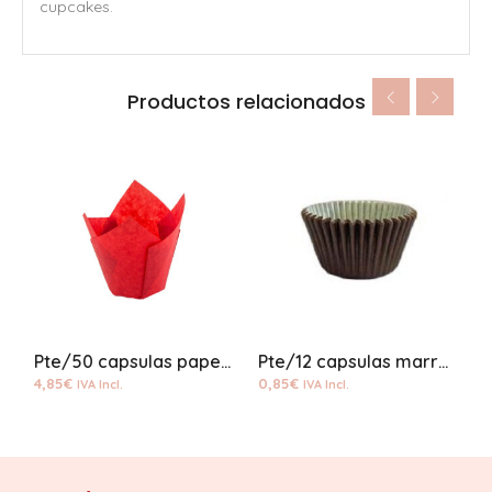
cupcakes.
Productos relacionados
Pte/50 capsulas papel tulipa rojo
Pte/12 capsulas marrón estandar
4,85
€
0,85
€
3
IVA Incl.
IVA Incl.