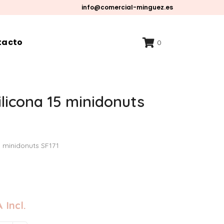
info@comercial-minguez.es
tacto
0
ilicona 15 minidonuts
5 minidonuts SF171
 Incl.