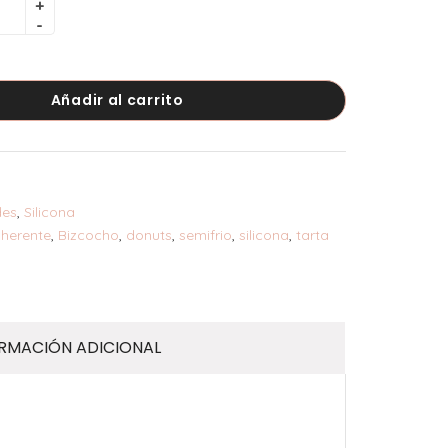
Añadir al carrito
des
,
Silicona
dherente
,
Bizcocho
,
donuts
,
semifrio
,
silicona
,
tarta
RMACIÓN ADICIONAL