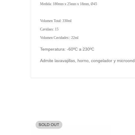
Medida: 180mm x 25mm x 18mm, Ø45
Volumen Total: 330ml
Cavidaes: 15
Volumen Cavidades:: 22ml
Temperatura: -60ºC a 230ºC
Admite lavavajillas, horno, congelador y microon
SOLD OUT