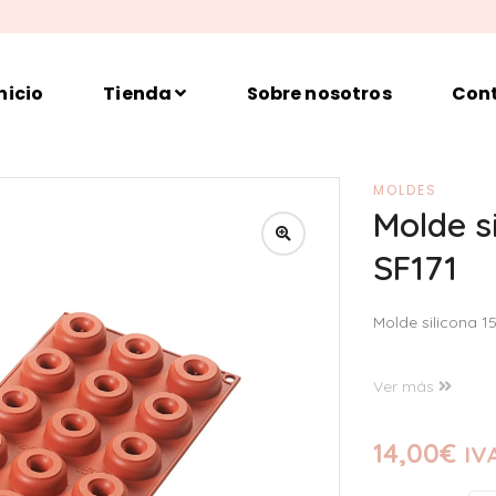
nicio
Tienda
Sobre nosotros
Con
MOLDES
Molde s
SF171
Molde silicona 1
Ver más
14,00
€
IVA