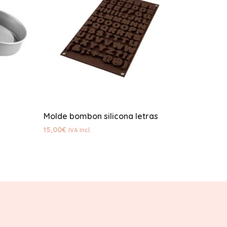
Molde bombon silicona letras
15,00
€
IVA Incl.