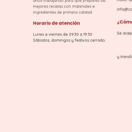
años trabajando para que prepares las
mejores recetas con materiales e
info@co
ingredientes de primera calidad.
¿Cómo
Horario de atención
Se acep
Lunes a viernes de 09.30 a 19:30
Sábados, domingos y festivos cerrado.
y transf