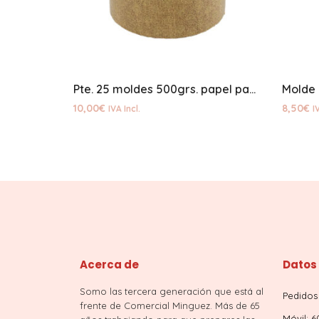
Pte. 25 moldes 500grs. papel panetone
10,00
€
8,50
€
IVA Incl.
I
Acerca de
Datos
Somo las tercera generación que está al
Pedidos 
frente de Comercial Minguez. Más de 65
Móvil: 6