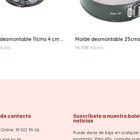
Molde desmontable 11cms 4 cm altura
Molde desmontable 25cm
16,70
€
VA Incl.
IVA Incl.
 de contacto
Suscríbete a nuestro bole
noticias
Online: 91 522 95 06
Puede darse de baja en cualquier
momento. Para ello, consulte nue
0 804 50 35