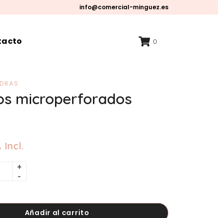
info@comercial-minguez.es
tacto
0
ADRAS
ros microperforados
 Incl.
Añadir al carrito