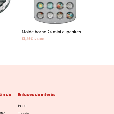
s
Molde horno 24 mini cupcakes
13,25
€
IVA Incl.
tín de
Enlaces de interés
Inicio
stra
Tienda