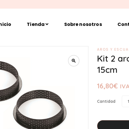
nicio
Tienda
Sobre nosotros
Con
AROS Y ESCU
Kit 2 a
15cm
16,80
€
IVA
Cantidad