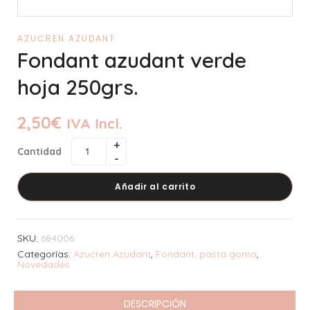
AZUCREN AZUDANT
Fondant azudant verde
hoja 250grs.
2,50
€
IVA Incl.
Cantidad
Añadir al carrito
SKU:
684006
Categorías:
Azucren Azudant
,
Fondant, pasta goma
,
Novedades
DESCRIPCIÓN