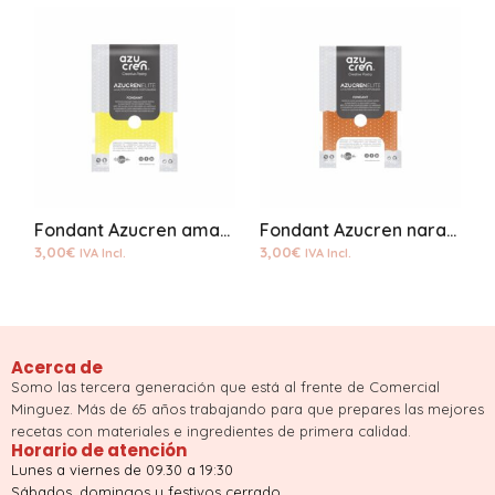
Fondant Azucren amarillo 250grs
Fondant Azucren naranja 250grs.
3,00
€
3,00
€
3
IVA Incl.
IVA Incl.
Acerca de
Somo las tercera generación que está al frente de Comercial
Minguez. Más de 65 años trabajando para que prepares las mejores
recetas con materiales e ingredientes de primera calidad.
Horario de atención
Lunes a viernes de 09.30 a 19:30
Sábados, domingos y festivos cerrado.