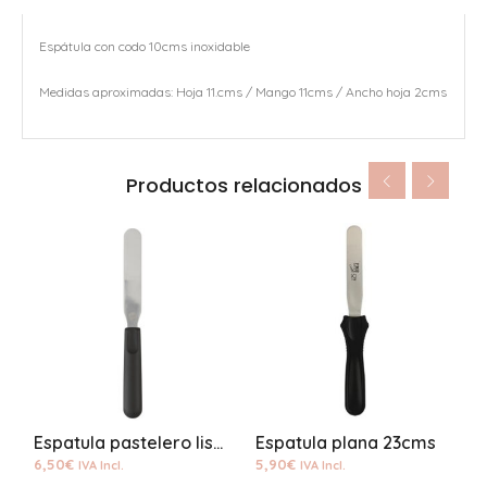
Espátula con codo 10cms inoxidable
Medidas aproximadas: Hoja 11.cms / Mango 11cms / Ancho hoja 2cms
Productos relacionados
Espatula pastelero lisa 23cms Wilton
Espatula plana 23cms
R
6,50
€
5,90
€
7
IVA Incl.
IVA Incl.