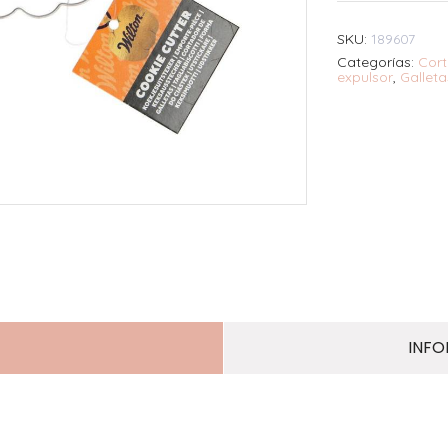
SKU:
189607
Categorías:
Cort
expulsor
,
Galleta
INFO