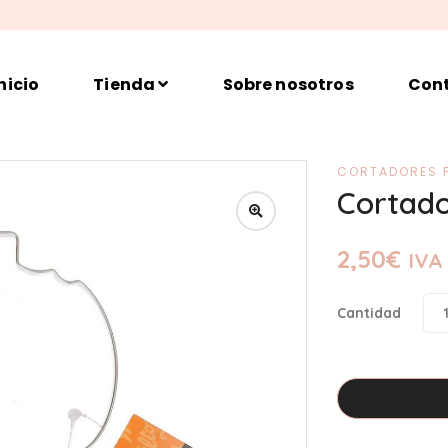
nicio
Tienda
Sobre nosotros
Con
CORTADORES 
Cortado
2,50
€
IVA 
Cantidad