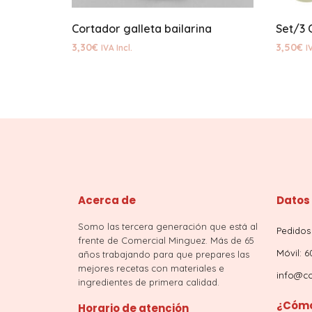
Cortador galleta bailarina
Set/3 
3,30
€
3,50
€
IVA Incl.
I
Acerca de
Datos
Somo las tercera generación que está al
Pedidos 
frente de Comercial Minguez. Más de 65
Móvil: 6
años trabajando para que prepares las
mejores recetas con materiales e
info@co
ingredientes de primera calidad.
¿Cómo
Horario de atención