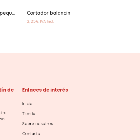
Cortador galleta caracola pequeña
Cortador balancin
2,25
€
IVA Incl.
tín de
Enlaces de interés
Inicio
stra
Tienda
iso
Sobre nosotros
Contacto