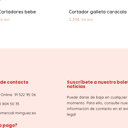
Cortadores bebe
2,35
€
VA Incl.
IVA Incl.
 de contacto
Suscríbete a nuestro bole
noticias
Online: 91 522 95 06
Puede darse de baja en cualquier
momento. Para ello, consulte nue
0 804 50 35
información de contacto en el av
mercial-minguez.es
legal.
 pago?