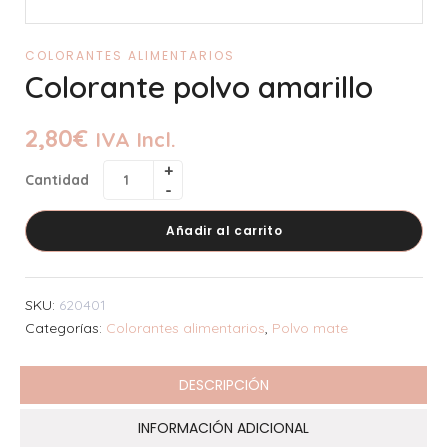
COLORANTES ALIMENTARIOS
Colorante polvo amarillo
2,80
€
IVA Incl.
Cantidad
Añadir al carrito
SKU:
620401
Categorías:
Colorantes alimentarios
,
Polvo mate
DESCRIPCIÓN
INFORMACIÓN ADICIONAL