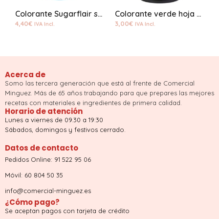
Colorante Sugarflair sky blue pastel pasta
Colorante verde hoja wilton
4,40
€
3,00
€
4
IVA Incl.
IVA Incl.
Acerca de
Somo las tercera generación que está al frente de Comercial
Minguez. Más de 65 años trabajando para que prepares las mejores
recetas con materiales e ingredientes de primera calidad.
Horario de atención
Lunes a viernes de 09.30 a 19:30
Sábados, domingos y festivos cerrado.
Datos de contacto
Pedidos Online: 91 522 95 06
Móvil: 60 804 50 35
info@comercial-minguez.es
¿Cómo pago?
Se aceptan pagos con tarjeta de crédito