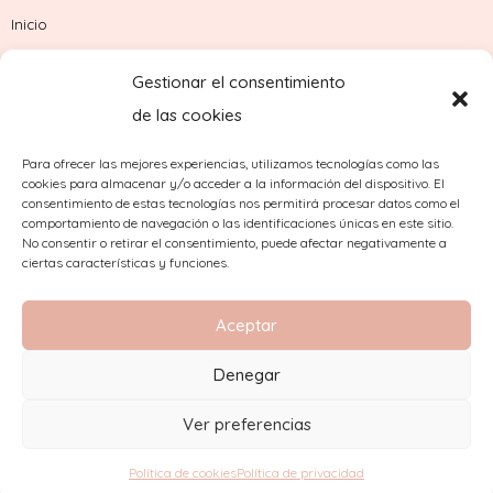
Inicio
Tienda
Gestionar el consentimiento
Sobre nosotros
de las cookies
Contacto
Para ofrecer las mejores experiencias, utilizamos tecnologías como las
cookies para almacenar y/o acceder a la información del dispositivo. El
¿Dudas con tu pedido?
consentimiento de estas tecnologías nos permitirá procesar datos como el
comportamiento de navegación o las identificaciones únicas en este sitio.
No consentir o retirar el consentimiento, puede afectar negativamente a
ciertas características y funciones.
Aceptar
Denegar
2023 Copyright © Comercial Mínguez
Ver preferencias
Aviso Legal
|
Condiciones de compra
|
Política de
cookies
|
Política de privacidad
|
Política de venta
Política de cookies
Política de privacidad