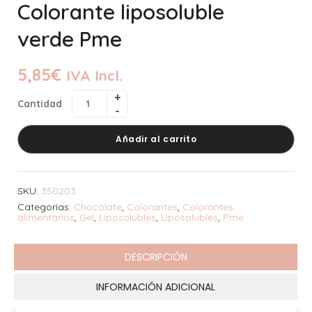
Colorante liposoluble
verde Pme
5,85
€
IVA Incl.
Cantidad
Añadir al carrito
SKU:
350203
Categorías:
Chocolate
,
Colorantes
,
Colorantes
alimentarios
,
Gel
,
Liposolubles
,
Liposolubles
,
Pme
DESCRIPCIÓN
INFORMACIÓN ADICIONAL