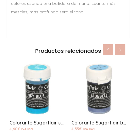
colores usando una batidora de mano: cuanto más
mezcles, más profundo será el tono.
Productos relacionados
Colorante Sugarflair sky blue pastel pasta
Colorante Sugarflair bluebell pastel pasta
4,40
€
4,35
€
4
IVA Incl.
IVA Incl.