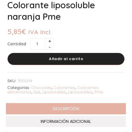
Colorante liposoluble
naranja Pme
5,85
€
IVA Incl.
Cantidad
Añadir al carrito
SKU:
350204
Categorías:
Chocolate
,
Colorantes
,
Colorantes
alimentarios
,
Gel
,
Liposolubles
,
Liposolubles
,
Pme
DESCRIPCIÓN
INFORMACIÓN ADICIONAL