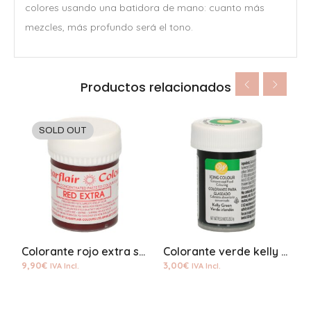
colores usando una batidora de mano: cuanto más
mezcles, más profundo será el tono.
Productos relacionados
SOLD OUT
Colorante rojo extra sugarflair
Colorante verde kelly wilton
9,90
€
3,00
€
3
IVA Incl.
IVA Incl.