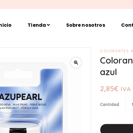
nicio
Tienda
Sobre nosotros
Con
COLORANTES A
Coloran
azul
2,85
€
IVA 
Cantidad