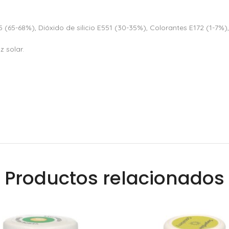
5 (65-68%), Dióxido de silicio E551 (30-35%), Colorantes E172 (1-7%),
z solar.
Productos relacionados