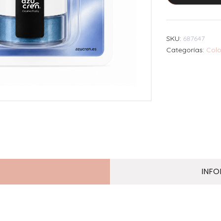
SKU:
687647
Categorías:
Colo
INFO