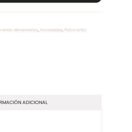
rantes alimentarios
,
Novedades
,
Polvo brillo
RMACIÓN ADICIONAL