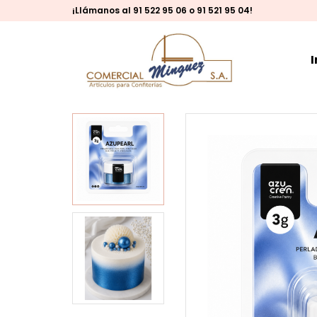
¡Llámanos al 91 522 95 06 o 91 521 95 04!
I