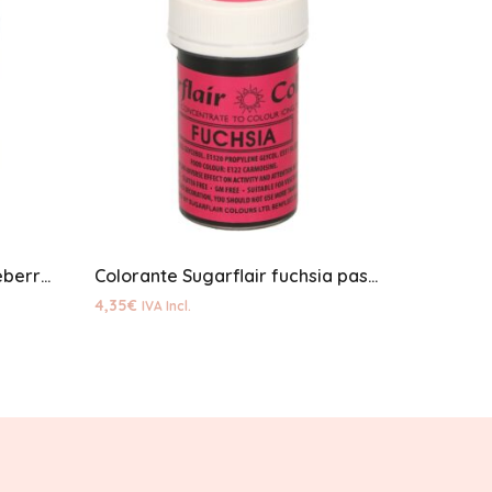
Colorante Sugarflair gooseberry pasta
Colorante Sugarflair fuchsia pasta
4,35
€
IVA Incl.