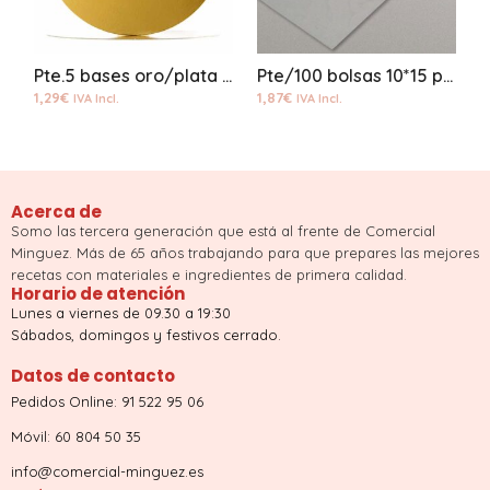
Pte.5 bases oro/plata 20cms
Pte/100 bolsas 10*15 polipropileno
1,29
€
1,87
€
2
IVA Incl.
IVA Incl.
Acerca de
Somo las tercera generación que está al frente de Comercial
Minguez. Más de 65 años trabajando para que prepares las mejores
recetas con materiales e ingredientes de primera calidad.
Horario de atención
Lunes a viernes de 09.30 a 19:30
Sábados, domingos y festivos cerrado.
Datos de contacto
Pedidos Online: 91 522 95 06
Móvil: 60 804 50 35
info@comercial-minguez.es