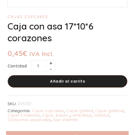
CAJAS CUPCAKES
Caja con asa 17*10*6
corazones
0,45
€
IVA Incl.
Cantidad
Añadir al carrito
SKU:
013707
Categorías:
Cajas cupcakes
,
Cajas galleta
,
Cajas galletas
,
Cajas S.Valentin
,
Cajas, bases y embalaje
,
Galletas
,
Ocasiones especiales
,
San Valentí­n