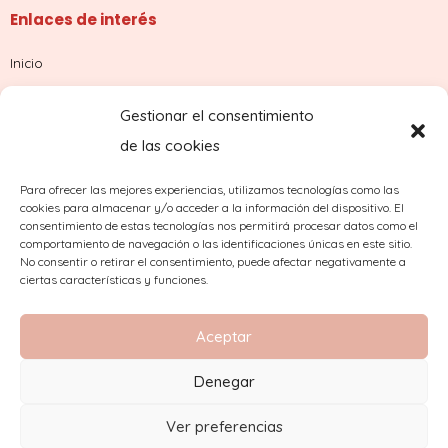
Enlaces de interés
Inicio
Tienda
Gestionar el consentimiento
Sobre nosotros
de las cookies
Contacto
Para ofrecer las mejores experiencias, utilizamos tecnologías como las
cookies para almacenar y/o acceder a la información del dispositivo. El
¿Dudas con tu pedido?
consentimiento de estas tecnologías nos permitirá procesar datos como el
comportamiento de navegación o las identificaciones únicas en este sitio.
No consentir o retirar el consentimiento, puede afectar negativamente a
ciertas características y funciones.
Aceptar
Denegar
2023 Copyright © Comercial Mínguez
Ver preferencias
Aviso Legal
|
Condiciones de compra
|
Política de