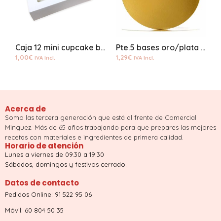
Caja 12 mini cupcake blanca con base
Pte.5 bases oro/plata 20cms
1,00
€
1,29
€
3
IVA Incl.
IVA Incl.
Acerca de
Somo las tercera generación que está al frente de Comercial
Minguez. Más de 65 años trabajando para que prepares las mejores
recetas con materiales e ingredientes de primera calidad.
Horario de atención
Lunes a viernes de 09.30 a 19:30
Sábados, domingos y festivos cerrado.
Datos de contacto
Pedidos Online: 91 522 95 06
Móvil: 60 804 50 35