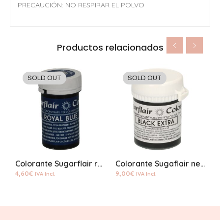
PRECAUCIÓN: NO RESPIRAR EL POLVO
Productos relacionados
SOLD OUT
SOLD OUT
Colorante Sugarflair royal blue pasta
Colorante Sugaflair negro extra pasta
4,60
€
9,00
€
3
IVA Incl.
IVA Incl.