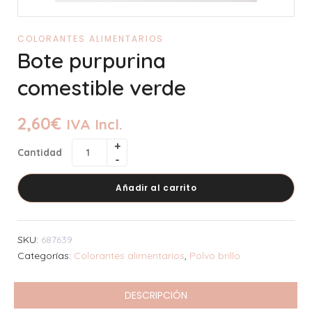
COLORANTES ALIMENTARIOS
Bote purpurina
comestible verde
2,60
€
IVA Incl.
Cantidad
Añadir al carrito
SKU:
687639
Categorías:
Colorantes alimentarios
,
Polvo brillo
DESCRIPCIÓN