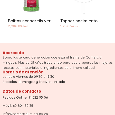
Bolitas nonpareils verde
Topper nacimiento
B
2,90
€
1,25
€
2
IVA Incl.
IVA Incl.
Acerca de
Somo las tercera generación que está al frente de Comercial
Minguez. Más de 65 años trabajando para que prepares las mejores
recetas con materiales e ingredientes de primera calidad.
Horario de atención
Lunes a viernes de 09.30 a 19:30
Sábados, domingos y festivos cerrado.
Datos de contacto
Pedidos Online: 91 522 95 06
Móvil: 60 804 50 35
info@comercial-minguez.es