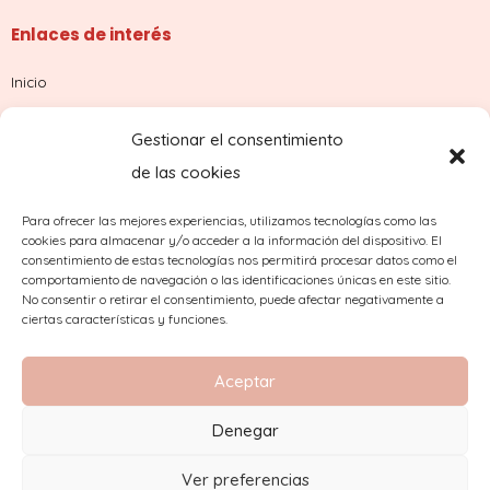
Enlaces de interés
Inicio
Tienda
Gestionar el consentimiento
Sobre nosotros
de las cookies
Contacto
Para ofrecer las mejores experiencias, utilizamos tecnologías como las
cookies para almacenar y/o acceder a la información del dispositivo. El
¿Dudas con tu pedido?
consentimiento de estas tecnologías nos permitirá procesar datos como el
comportamiento de navegación o las identificaciones únicas en este sitio.
No consentir o retirar el consentimiento, puede afectar negativamente a
ciertas características y funciones.
Aceptar
Denegar
2023 Copyright © Comercial Mínguez
Ver preferencias
Aviso Legal
|
Condiciones de compra
|
Política de