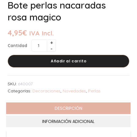
Bote perlas nacaradas
rosa magico
4,95
€
IVA Incl.
Cantidad
Añadir al carrito
SKU:
640007
Categorías:
Decoraciones
,
Novedades
,
Perlas
DESCRIPCIÓN
INFORMACIÓN ADICIONAL