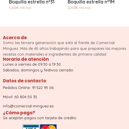
Boquilla estrella nº31
Boquilla estrella nº1M
B
1,60
€
2,60
€
1
IVA Incl.
IVA Incl.
Acerca de
Somo las tercera generación que está al frente de Comercial
Minguez. Más de 65 años trabajando para que prepares las mejores
recetas con materiales e ingredientes de primera calidad.
Horario de atención
Lunes a viernes de 09.30 a 19:30
Sábados, domingos y festivos cerrado.
Datos de contacto
Pedidos Online: 91 522 95 06
Móvil: 60 804 50 35
info@comercial-minguez.es
¿Cómo pago?
Se aceptan pagos con tarjeta de crédito