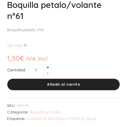
Boquilla petalo/volante
nº61
Boquilla petalo nº61
Ver más
1,50
€
IVA Incl.
Cantidad
Añadir al carrito
SKU:
186106
Categorías:
Boquillas
,
Pétalo
Etiquetas:
boquilla 61
,
BOQUILLA PETALO
,
duya