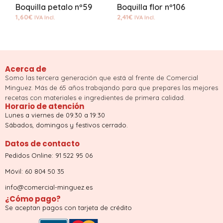
Boquilla petalo nº59
Boquilla flor nº106
B
1,60
€
2,41
€
2
IVA Incl.
IVA Incl.
Acerca de
Somo las tercera generación que está al frente de Comercial
Minguez. Más de 65 años trabajando para que prepares las mejores
recetas con materiales e ingredientes de primera calidad.
Horario de atención
Lunes a viernes de 09.30 a 19:30
Sábados, domingos y festivos cerrado.
Datos de contacto
Pedidos Online: 91 522 95 06
Móvil: 60 804 50 35
info@comercial-minguez.es
¿Cómo pago?
Se aceptan pagos con tarjeta de crédito