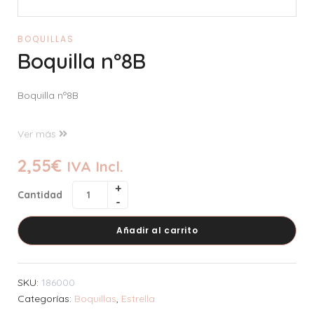
BOQUILLAS
Boquilla nº8B
Boquilla nº8B
Ver más
2,55
€
IVA Incl.
Cantidad
Añadir al carrito
SKU:
186000
Categorías:
Boquillas
,
Estrella