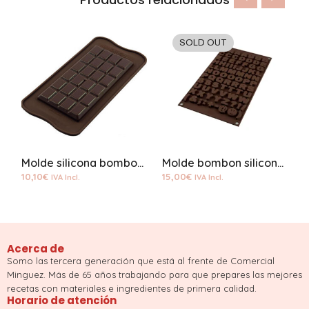
SOLD OUT
Molde silicona bombon classic choco bar
Molde bombon silicona letras
10,10
€
15,00
€
1
IVA Incl.
IVA Incl.
Acerca de
Somo las tercera generación que está al frente de Comercial
Minguez. Más de 65 años trabajando para que prepares las mejores
recetas con materiales e ingredientes de primera calidad.
Horario de atención