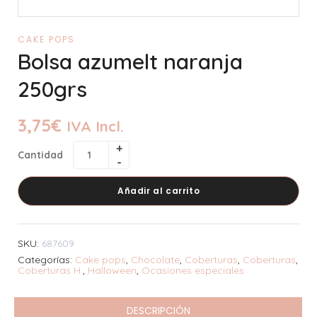
CAKE POPS
Bolsa azumelt naranja
250grs
3,75
€
IVA Incl.
Cantidad
Añadir al carrito
SKU:
687609
Categorías:
Cake pops
,
Chocolate
,
Coberturas
,
Coberturas
,
Coberturas H.
,
Halloween
,
Ocasiones especiales
DESCRIPCIÓN