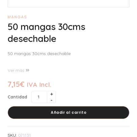
MANGAS
50 mangas 30cms
desechable
50 mangas 30cms desechable
Ver más
7,15
€
IVA Incl.
Cantidad
Añadir al carrito
SKU:
071131