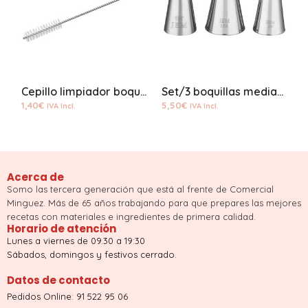
Cepillo limpiador boquillas cerda pequeña
Set/3 boquillas medianas cupcake
1,40
€
5,50
€
2
IVA Incl.
IVA Incl.
Acerca de
Somo las tercera generación que está al frente de Comercial
Minguez. Más de 65 años trabajando para que prepares las mejores
recetas con materiales e ingredientes de primera calidad.
Horario de atención
Lunes a viernes de 09.30 a 19:30
Sábados, domingos y festivos cerrado.
Datos de contacto
Pedidos Online: 91 522 95 06